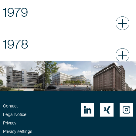
1979
1978
Bremen
Munich
Hamburg
Contact



Legal Notice
Privacy
Privacy settings