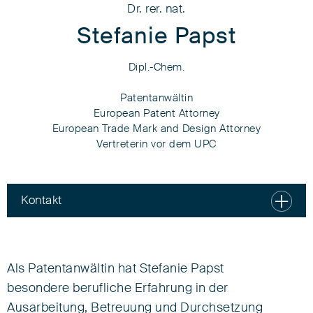
Dr. rer. nat.
Stefanie Papst
Dipl.-Chem.
Patentanwältin
European Patent Attorney
European Trade Mark and Design Attorney
Vertreterin vor dem UPC
Kontakt
Dr. rer. nat.
Stefanie Papst
Als Patentanwältin hat Stefanie Papst
Dipl.-Chem.
besondere berufliche Erfahrung in der
Ausarbeitung, Betreuung und Durchsetzung
Patentanwältin