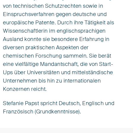
von technischen Schutzrechten sowie in
European Patent Attorney
European Trade Mark and Design Attorney
Einspruchsverfahren gegen deutsche und
Vertreterin vor dem UPC
europäische Patente. Durch ihre Tätigkeit als
Wissenschaftlerin im englischsprachigen
Senior Associate
Ausland konnte sie besondere Erfahrung in
Tel +49 89 549075-0
diversen praktischen Aspekten der
spapst@eisenfuhr.com
chemischen Forschung sammeln. Sie berät
eine vielfältige Mandantschaft, die von Start-
vCard herunterladen ›
Ups über Universitäten und mittelständische
Unternehmen bis hin zu internationalen
Eisenführ Speiser
Konzernen reicht.
Gollierstraße 4
80339 München
Stefanie Papst spricht Deutsch, Englisch und
Französisch (Grundkenntnisse).