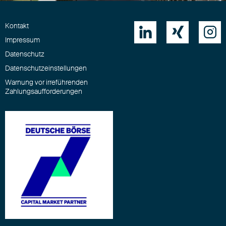
Kontakt



Impressum
Datenschutz
Datenschutzeinstellungen
Warnung vor irreführenden
Zahlungsaufforderungen