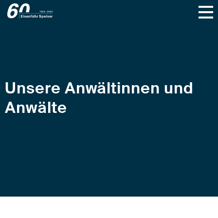
Unsere Anwältinnen und
Anwälte