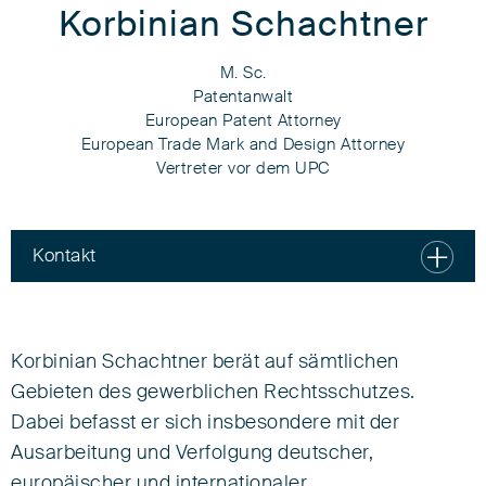
Korbinian Schachtner
M. Sc.
Patentanwalt
European Patent Attorney
European Trade Mark and Design Attorney
Vertreter vor dem UPC
Kontakt
Korbinian Schachtner
M. Sc.
Korbinian Schachtner berät auf sämtlichen
Gebieten des gewerblichen Rechtsschutzes.
Patentanwalt
Dabei befasst er sich insbesondere mit der
European Patent Attorney
Ausarbeitung und Verfolgung deutscher,
European Trade Mark and Design Attorney
Vertreter vor dem UPC
europäischer und internationaler