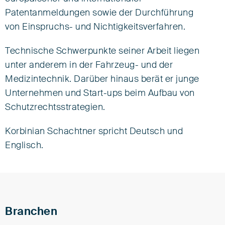
Patentanmeldungen sowie der Durchführung
Senior Associate
von Einspruchs- und Nichtigkeitsverfahren.
Tel +49 89 549075-0
Technische Schwerpunkte seiner Arbeit liegen
kschachtner@eisenfuhr.com
unter anderem in der Fahrzeug- und der
Medizintechnik. Darüber hinaus berät er junge

Unternehmen und Start-ups beim Aufbau von
vCard herunterladen ›
Schutzrechtsstrategien.
Eisenführ Speiser
Korbinian Schachtner spricht Deutsch und
Gollierstraße 4
Englisch.
80339 München
Branchen