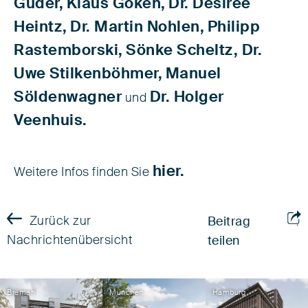
Guder,
Klaus Göken,
Dr. Désirée
Heintz,
Dr. Martin Nohlen,
Philipp
Rastemborski,
Sönke Scheltz,
Dr.
Uwe Stilkenböhmer,
Manuel
Söldenwagner
Dr. Holger
und
Veenhuis.
hier.
Weitere Infos finden Sie
Zurück zur
Beitrag
Nachrichtenübersicht
teilen
Bremen
München
Hamburg