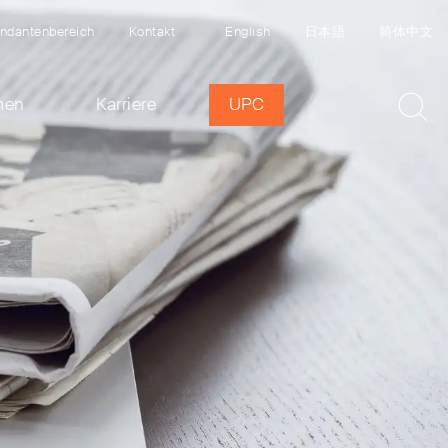
ndantenbereich
Kontakt
English
日本語
简体中文
men
Karriere
UPC