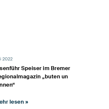
li 2022
isenführ Speiser im Bremer
egionalmagazin „buten un
innen“
ehr lesen »