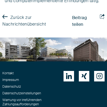
und computerimplementierte Erfindungen tätig.
Zurück zur
Beitrag
Nachrichtenübersicht
teilen
Bremen
München
Hamburg
Kontakt



Impressum
Datenschutz
Datenschutzeinstellungen
Warnung vor irreführenden
Zahlungsaufforderungen