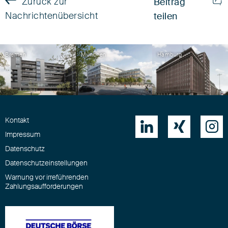
Zurück zur
Beitrag
Nachrichtenübersicht
teilen
Bremen
München
Hamburg
Kontakt



Impressum
Datenschutz
Datenschutzeinstellungen
Warnung vor irreführenden
Zahlungsaufforderungen