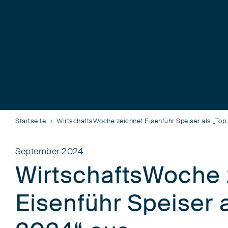
Startseite
WirtschaftsWoche zeichnet Eisenführ Speiser als „Top
September 2024
WirtschaftsWoche 
Eisenführ Speiser a