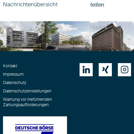
Nachrichtenübersicht
teilen
Bremen
München
Hamburg
Kontakt



Impressum
Datenschutz
Datenschutzeinstellungen
Warnung vor irreführenden
Zahlungsaufforderungen