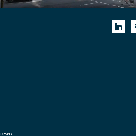

rtGmbB