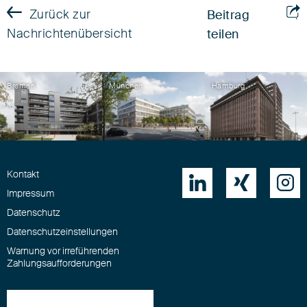
Zurück zur
Beitrag
Nachrichtenübersicht
teilen
Bremen
München
Hamburg
Kontakt



Impressum
Datenschutz
Datenschutzeinstellungen
Warnung vor irreführenden
Zahlungsaufforderungen