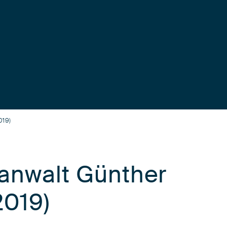
019)
tanwalt Günther
2019)