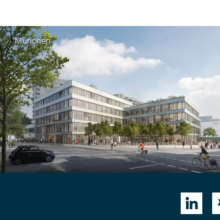
München
