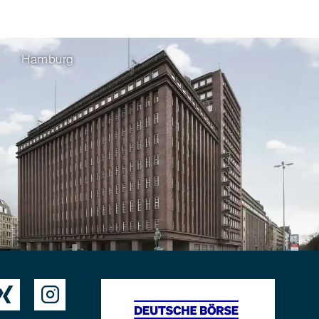
Hamburg

