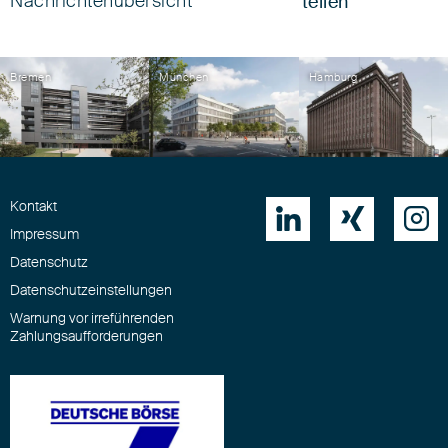
Nachrichtenübersicht
teilen
Bremen
München
Hamburg
Kontakt



Impressum
Datenschutz
Datenschutzeinstellungen
Warnung vor irreführenden
Zahlungsaufforderungen