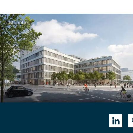
München
