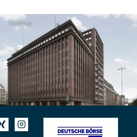
Hamburg

