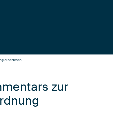
ng erschienen
mmentars zur
rdnung