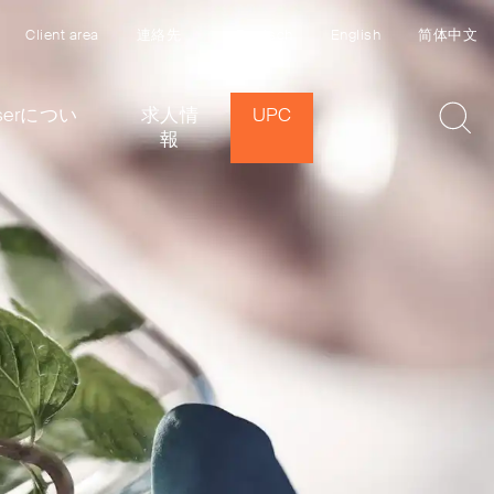
Client area
連絡先
Deutsch
English
简体中文
eiserについ
求人情
UPC
報