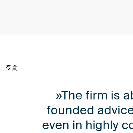
受賞
»The firm is a
founded advice
even in highly c