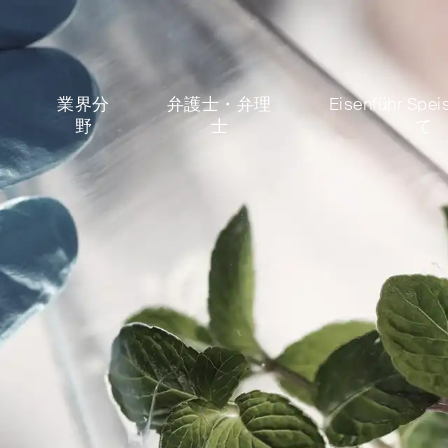
分
業界分
弁護士・弁理
Eisenführ Sp
野
士
て