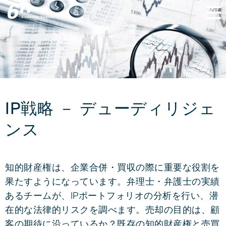
M&Aを成功させるIPスペシ
IP戦略 － デューディリジェ
ャリスト
ンス
知的財産権は、企業合併・買収の際に重要な役割を
果たすようになっています。弁理士・弁護士の実績
あるチームが、IPポートフォリオの分析を行い、潜
在的な法律的リスクを調べます。売却の目的は、顧
客の期待に沿っているか？既存の知的財産権と売買