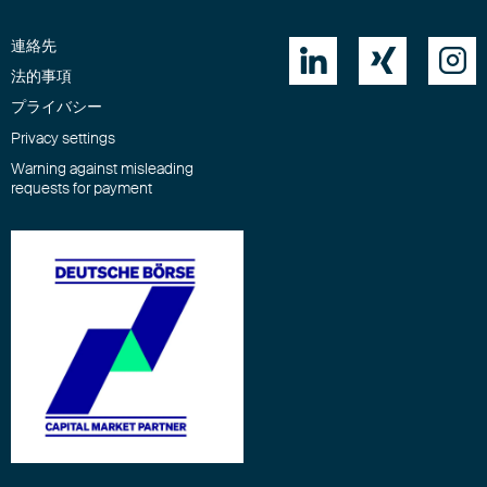
連絡先



法的事項
プライバシー
Privacy settings
Warning against misleading
requests for payment