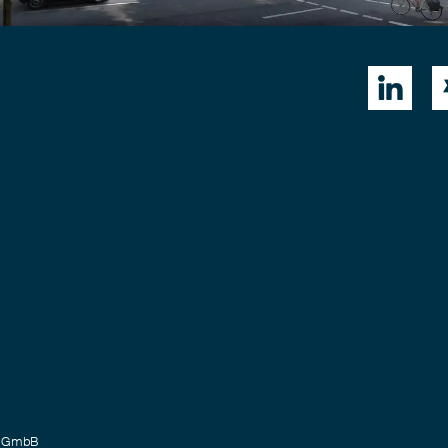

rtGmbB